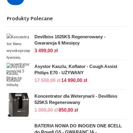
Produkty Polecane
Devilbiss 1025KS Regenerowany -
Gwarancja 6 Miesięcy
3 499,00
zł
Asystor Kaszlu, Koflator - Cough Assist
Philips E70 - UŻYWANY
17 500,00
zł
14 990,00
zł
Koncentrator dla Weterynarii - Devilbiss
525KS Regenerowany
1 000,00
zł
850,00
zł
BATERIA NOWA DO INOGEN ONE 8CELL
do Rove6 G5 - GWARANCJA -