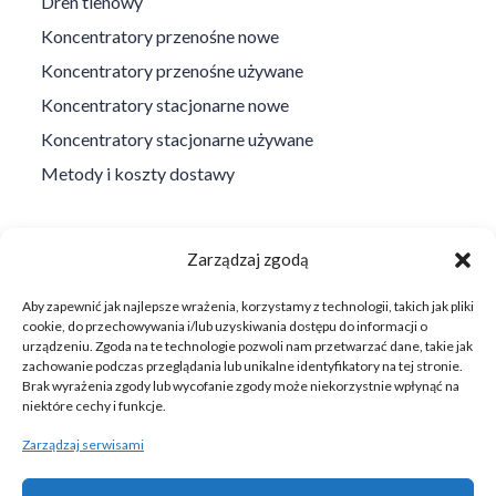
Dren tlenowy
Koncentratory przenośne nowe
Koncentratory przenośne używane
Koncentratory stacjonarne nowe
Koncentratory stacjonarne używane
Metody i koszty dostawy
Kontakt
Zarządzaj zgodą
Aby zapewnić jak najlepsze wrażenia, korzystamy z technologii, takich jak pliki
Adres:
ul. 3 Maja 19
cookie, do przechowywania i/lub uzyskiwania dostępu do informacji o
05-080 Laski k/Warszawa
urządzeniu. Zgoda na te technologie pozwoli nam przetwarzać dane, takie jak
zachowanie podczas przeglądania lub unikalne identyfikatory na tej stronie.
Telefon:
+48 784 094 284
Brak wyrażenia zgody lub wycofanie zgody może niekorzystnie wpłynąć na
Email:
biuro@elektrotechmed.pl
niektóre cechy i funkcje.
Zarządzaj serwisami