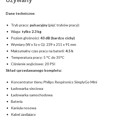
Używany
Dane techniczne:
Tryb pracy:
pulsacyjny
(pięć trybów pracy):
Waga:
tylko 2.3 kg
Poziom głośności:
43 dB (bardzo cichy)
Wymiary (W x Sz x G): 239 x 211 x 91 mm
Maksymalny czas pracy na baterii:
4.5 h
Temperatura pracy: 5 °C do 35°C
Ciśnienie wyjściowe: 20 PSI
Skład sprzedawanego kompletu:
Koncentrator tlenu Philips Respironics SimplyGo Mini
Ładowarka sieciowa
Ładowarka samochodowa
Bateria
Kaniula nosowa
Kabel zasilający