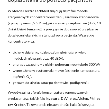
dopasowana do potrzeb pacjentów
W ofercie ElektroTechMed znajdują się różne modele
stacjonarnych koncentratorów tlenu, zarówno standardowe
(z przepływem 0,5-5 l/min), jak i wysokoprzepływowe (do 9, 10
l/min). Dzięki temu można precyzyjnie dopasować urządzenie
do zaleceń lekarskich i stanu zdrowia pacjenta. Wszystkie
koncentratory są:
ciche w działaniu, gdzie poziom głośności w wielu
modelach nie przekracza 40 dB(A),
energooszczędne – z niskim poborem mocy (około 300 W),
wyposażone w systemy alarmowe (ciśnienie, temperatura,
stężenie O₂),
gotowe do użytku zaraz po dostawie i podłączeniu.
Wypożyczalnia oferuje koncentratory renomowanych
producentów, takich jak:
Invacare, DeVilbiss, AirSep, Philips
czy Krober.
To gwarancja niezawodności i jakości sprzętu.