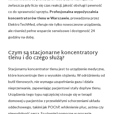
zwłaszcza gdy liczy się czas reakcji, jakość obsługi i pewność
co do sprawności sprzętu.
Profesjonalna wypożyczalnia
koncentratorów tlenu w Warszawie
, prowadzona przez
ElektroTechMed, oferuje nie tylko nowoczesne urządzenia,
ale również pełne wsparcie serwisowe i dostępność 24
godziny na dobę.
Czym są stacjonarne koncentratory
tlenu i do czego służą?
Stacjonarny koncentrator tlenu jest to urządzenie medyczne,
które koncentruje tlen o wysokim stężeniu. W odróżnieniu od
butli tlenowych, nie wymaga uzupełniania gazu i działa
nieprzerwanie, zapewniając pacjentowi stały dopływ tlenu.
Urządzenia tego typu najczęściej stosuje się w terapii
domowej u pacjentów z przewlekłymi schorzeniami układu
oddechowego, takimi jak POChP, włóknienie płuc, astma czy
niewydolność serca. Są również pomocne w procesie