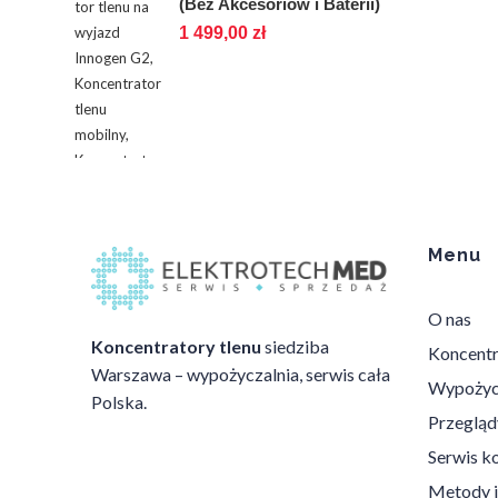
(Bez Akcesoriów i Baterii)
1 499,00
zł
Menu
O nas
Koncentratory tlenu
siedziba
Koncentr
Warszawa – wypożyczalnia, serwis cała
Wypożycz
Polska.
Przegląd
Serwis k
Metody i