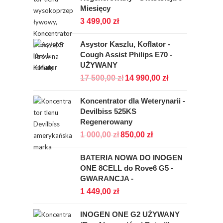
Miesięcy
3 499,00
zł
Asystor Kaszlu, Koflator -
Cough Assist Philips E70 -
UŻYWANY
17 500,00
zł
14 990,00
zł
Koncentrator dla Weterynarii -
Devilbiss 525KS
Regenerowany
1 000,00
zł
850,00
zł
BATERIA NOWA DO INOGEN
ONE 8CELL do Rove6 G5 -
GWARANCJA -
1 449,00
zł
INOGEN ONE G2 UŻYWANY