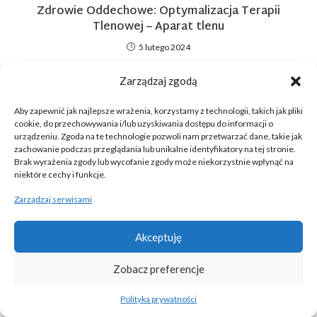
Zdrowie Oddechowe: Optymalizacja Terapii
Tlenowej – Aparat tlenu
5 lutego 2024
Zarządzaj zgodą
Wypozyczenie
Aby zapewnić jak najlepsze wrażenia, korzystamy z technologii, takich jak pliki
cookie, do przechowywania i/lub uzyskiwania dostępu do informacji o
Przenośne Koncentratory Tlenu
urządzeniu. Zgoda na te technologie pozwoli nam przetwarzać dane, takie jak
zachowanie podczas przeglądania lub unikalne identyfikatory na tej stronie.
Koncentratory Stacjonarne
Brak wyrażenia zgody lub wycofanie zgody może niekorzystnie wpłynąć na
niektóre cechy i funkcje.
Ssaki Medyczne
Zarządzaj serwisami
Łóżko Rehabilitacyjne
Akceptuję
Koflator
Wózki Inwalidzkie/elektryczne
Zobacz preferencje
Pulsoksymetry
Polityka prywatności