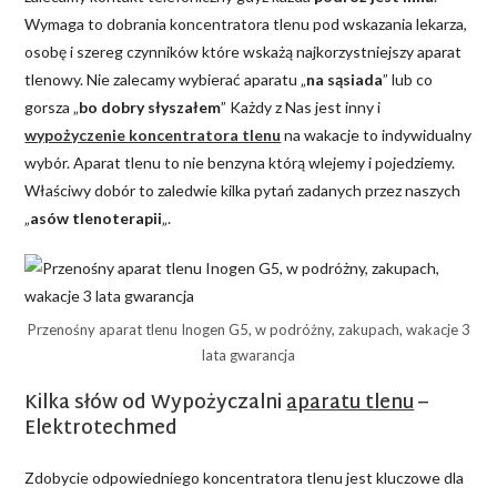
Wymaga to dobrania koncentratora tlenu pod wskazania lekarza,
osobę i szereg czynników które wskażą najkorzystniejszy aparat
tlenowy. Nie zalecamy wybierać aparatu „
na sąsiada
” lub co
gorsza „
bo dobry słyszałem
” Każdy z Nas jest inny i
wypożyczenie koncentratora tlenu
na wakacje to indywidualny
wybór. Aparat tlenu to nie benzyna którą wlejemy i pojedziemy.
Właściwy dobór to zaledwie kilka pytań zadanych przez naszych
„
asów tlenoterapii
„.
Przenośny aparat tlenu Inogen G5, w podróżny, zakupach, wakacje 3
lata gwarancja
Kilka słów od Wypożyczalni
aparatu tlenu
–
Elektrotechmed
Zdobycie odpowiedniego koncentratora tlenu jest kluczowe dla