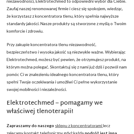
niezawodności, Elektrotechmed to odpowiedni wybór dla Ciebie.
Zaufaj naszej renomowanej firmie i ciesz się spokojem, wiedząc,
że korzystasz z koncentratora tlenu, który spełnia najwyższe
standardy jakości. Nasze produkty są stworzone z myślą o Twoim
komforcie i zdrowiu.
Przy zakupie koncentratora tlenu niezawodność,
bezpieczeństwo i wysoka jakość są niezwykle ważne. Wybierając
Elektrotechmed, możesz być pewien, że otrzymujesz produkt, na
którym można polegać. Skontaktuj się z nami już dziś i pozwól nam
pomóc Ci w znalezieniu idealnego koncentratora tlenu, który
spełni Twoje oczekiwania i umożliwi Ci pełne wykorzystanie
swojej mobilności i niezależności.
Elektrotechmed – pomagamy we
właściwej tlenoterapii!
Zapraszamy do naszego
sklepu z koncentratorami
lecz
zalecamy kontakt telefoniczny gdyż każda
podróż jest inna
.