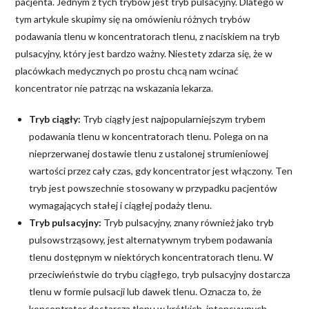
pacjenta. Jednym z tych trybów jest tryb pulsacyjny. Dlatego w
tym artykule skupimy się na omówieniu różnych trybów
podawania tlenu w koncentratorach tlenu, z naciskiem na tryb
pulsacyjny, który jest bardzo ważny. Niestety zdarza się, że w
placówkach medycznych po prostu chcą nam wcinać
koncentrator nie patrząc na wskazania lekarza.
Tryb ciągły:
Tryb ciągły jest najpopularniejszym trybem
podawania tlenu w koncentratorach tlenu. Polega on na
nieprzerwanej dostawie tlenu z ustalonej strumieniowej
wartości przez cały czas, gdy koncentrator jest włączony. Ten
tryb jest powszechnie stosowany w przypadku pacjentów
wymagających stałej i ciągłej podaży tlenu.
Tryb pulsacyjny:
Tryb pulsacyjny, znany również jako tryb
pulsowstrząsowy, jest alternatywnym trybem podawania
tlenu dostępnym w niektórych koncentratorach tlenu. W
przeciwieństwie do trybu ciągłego, tryb pulsacyjny dostarcza
tlenu w formie pulsacji lub dawek tlenu. Oznacza to, że
koncentrator dostarcza tlenu w krótkich, intensywnych